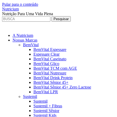
Pular para o conteúdo
Nutricium
Nutrição Para Uma Vida Plena
A Nutricium
Nossas Marcas
BemVital
BemVital Espessare
Espessare Clear
BemVital Caseinato
BemVital Glico
BemVital TCM com AGE
BemVital Nutresure
BemVital Drink Protein
BemVital Sênior 45+
BemVital Sênior 45+ Zero Lactose
BemVital LPR
Sustemil
Sustemil
Sustemil + Fibras
Sustemil Sênior
Sustemil Kids